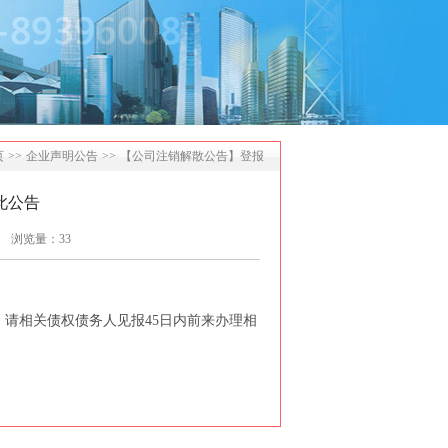
页
>>
企业声明公告
>>
【公司注销解散公告】登报
此公告
浏览量：33
注销，请相关债权债务人见报45日内前来办理相