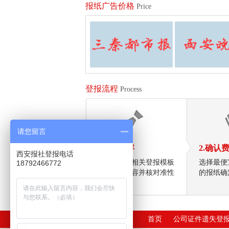
报纸广告价格
Price
登报流程
Process
请您留言
1.拟定内容
2.确认
西安报社登报电话
向客服索要相关登报模板
选择最便
18792466772
填好登报内容并核对准性
的报纸确
确
首页
公司证件遗失登