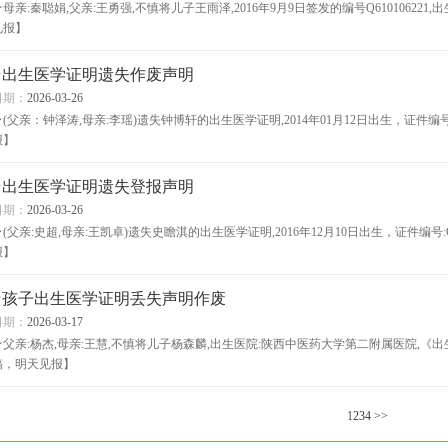
★母亲:秦聪娟,父亲:王勇强,不慎将儿子王雨泽,2016年9月9日签发的编号Q6101062
见报】
★出生医学证明遗失作废声明
日期：
2026-03-26
★(父亲：钟泽涛,母亲:李瑶)遗失钟博轩的出生医学证明,2014年01月12日出生，证件编号:
报】
★出生医学证明遗失登报声明
日期：
2026-03-26
★(父亲:史超,母亲:王凯卓)遗失史瞻淇的出生医学证明,2016年12月10日出生，证件编号:
报】
★孩子出生医学证明丢失声明作废
日期：
2026-03-17
★父亲:杨杰,母亲:王慧,不慎将儿子杨森麟,出生医院:陕西中医药大学第二附属医院,《出生
稿，明天见报】
1
2
3
4
>>