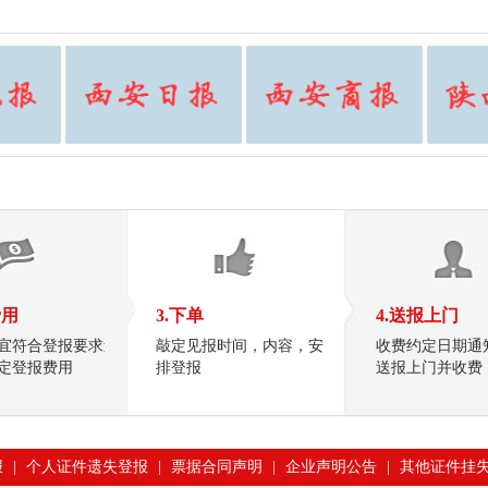
费用
3.下单
4.送报上门
宜符合登报要求
敲定见报时间，内容，安
收费约定日期通
定登报费用
排登报
送报上门并收费
报
|
个人证件遗失登报
|
票据合同声明
|
企业声明公告
|
其他证件挂