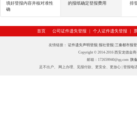
填好登报内容并核对准性
的报纸确定登报费用
排
确
首页
公司证件遗失登报
|
个人证件遗失登报
|
友情链接：
证件遗失声明登报
|
报社登报
|
三秦都市报
Copyright © 2014-2016 西
邮箱：172659940@qq.com
陕备I
足不出户、 网上办理、见报付款、更安全、更放心 | 登报电话：029-89398