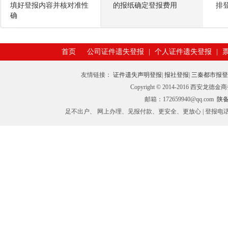
填好登报内容并核对准性
的报纸确定登报费用
排
确
首页
公司证件遗失登报
|
个人证件遗失登报
|
友情链接：
证件遗失声明登报
|
报社登报
|
三秦都市报
Copyright © 2014-2016 西
邮箱：172659940@qq.com
陕备I
足不出户、 网上办理、见报付款、更安全、更放心 | 登报电话：029-89398